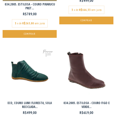
R$499,00
034.2005. ESTILOSA - COURO PIRARUCU
PRET...
3
x de
R$166,33
sem juros
R$789,00
COMPRAR
3
x de
R$263,00
sem juros
COMPRAR
ECO, COURO LUMI FLORESTA, SOLA
034.2005. ESTILOSA - COURO FIGO E
RECICLADA...
VERDE...
R$499,00
R$619,00