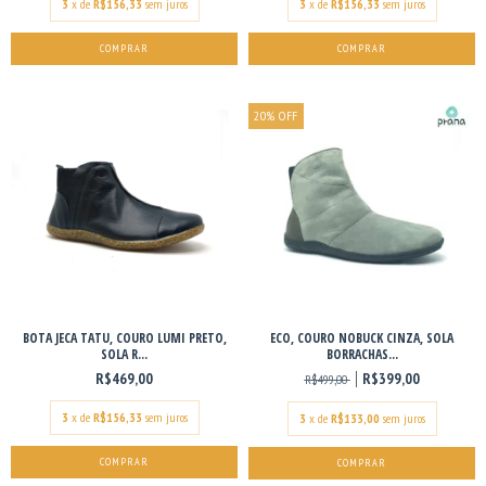
3
x de
R$156,33
sem juros
3
x de
R$156,33
sem juros
COMPRAR
COMPRAR
20
%
OFF
BOTA JECA TATU, COURO LUMI PRETO,
ECO, COURO NOBUCK CINZA, SOLA
SOLA R...
BORRACHAS...
R$469,00
R$399,00
R$499,00
3
x de
R$156,33
sem juros
3
x de
R$133,00
sem juros
COMPRAR
COMPRAR