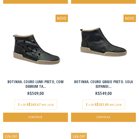
NOVO
NOVO
BOTINHA. COURO LUMI PRETO, COM
BOTINHA. COURO GRAXO PRETO. SOLA
DEBRUM TA...
EXPANDI...
R$509,00
R$549,00
3
x de
R$169,67
sem juros
3
x de
R$183,00
sem juros
COMPRAR
COMPRAR
11
%
OFF
16
%
OFF