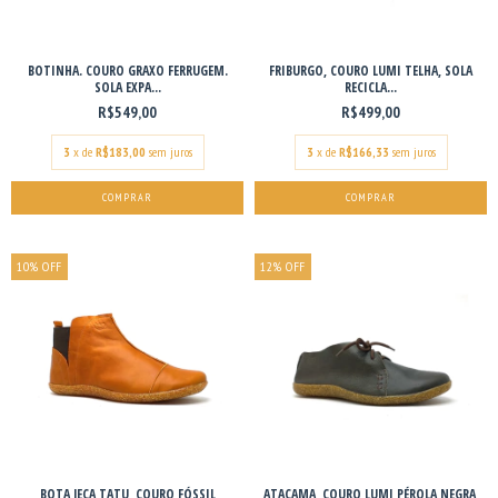
BOTINHA. COURO GRAXO FERRUGEM.
FRIBURGO, COURO LUMI TELHA, SOLA
SOLA EXPA...
RECICLA...
R$549,00
R$499,00
3
x de
R$183,00
sem juros
3
x de
R$166,33
sem juros
COMPRAR
COMPRAR
10
%
OFF
12
%
OFF
BOTA JECA TATU, COURO FÓSSIL
ATACAMA, COURO LUMI PÉROLA NEGRA,