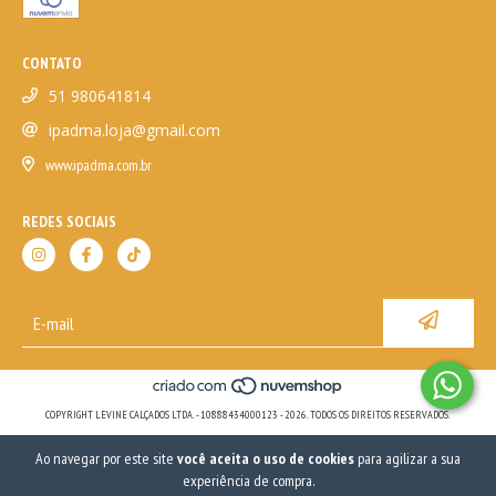
CONTATO
51 980641814
ipadma.loja@gmail.com
www.ipadma.com.br
REDES SOCIAIS
COPYRIGHT LEVINE CALÇADOS LTDA. - 10888434000123 - 2026. TODOS OS DIREITOS RESERVADOS.
Ao navegar por este site
você aceita o uso de cookies
para agilizar a sua
experiência de compra.