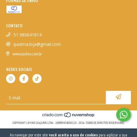
FORMAS DE ENVIO
CONTATO
51 980641814
ipadma.loja@gmail.com
www.ipadma.com.br
REDES SOCIAIS
COPYRIGHT LEVINE CALÇADOS LTDA. - 10888434000123 - 2026. TODOS OS DIREITOS RESERVADOS.
Ao navegar por este site
você aceita o uso de cookies
para agilizar a sua