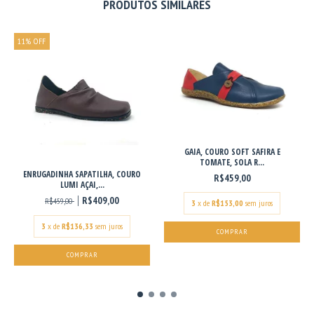
PRODUTOS SIMILARES
11
%
OFF
GAIA, COURO SOFT SAFIRA E
TOMATE, SOLA R...
ENRUGADINHA SAPATILHA, COURO
R$459,00
LUMI AÇAI,...
R$409,00
R$459,00
3
x de
R$153,00
sem juros
3
x de
R$136,33
sem juros
COMPRAR
COMPRAR