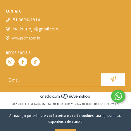
CONTATO
51 980641814
ipadma.loja@gmail.com
www.ipadma.com.br
REDES SOCIAIS
COPYRIGHT LEVINE CALÇADOS LTDA. - 10888434000123 - 2026. TODOS OS DIREITOS RESERVADOS.
Ao navegar por este site
você aceita o uso de cookies
para agilizar a sua
experiência de compra.