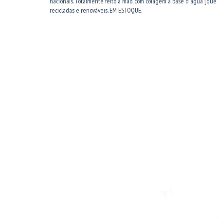
nacionais. Totalmente feito à mão, com colagem a base d'água [que
recicladas e renováveis. EM ESTOQUE.