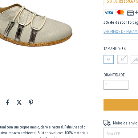
3
X DE
R$139,67
5% de desconto
pag
VER MEIOS DE PAGA
TAMANHO:
34
34
35
36
QUANTIDADE
Entregas para o CEP:
Meios de envio
o lumi tem um toque macio, claro e natural. Palmilhas são
 baixo impacto ambiental. Sustentável com 100% materiais