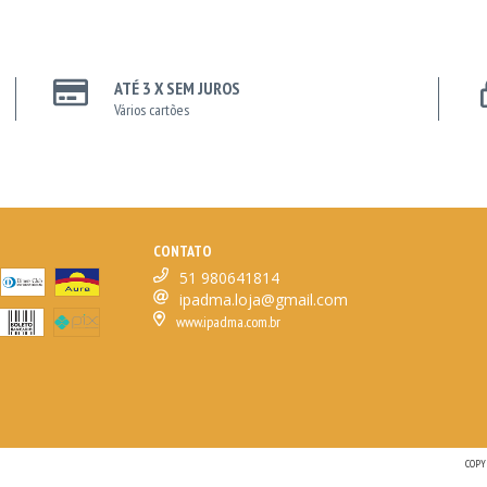
ATÉ 3 X SEM JUROS
Vários cartões
CONTATO
51 980641814
ipadma.loja@gmail.com
www.ipadma.com.br
COPY