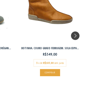
RÉGAN...
BOTINHA. COURO GRAXO FERRUGEM. SOLA EXPA...
SANDÁLIA, CO
R$549,00
3
x de
R$183,00
sem juros
COMPRAR