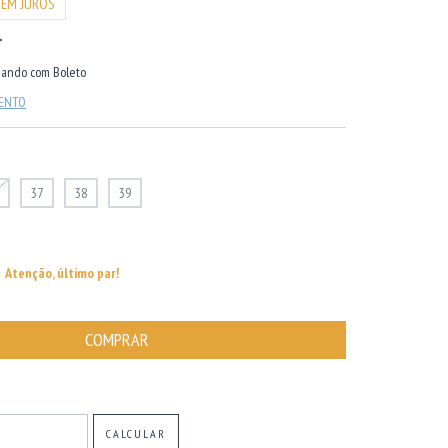
SEM JUROS
ando com Boleto
MENTO
37
38
39
Atenção, último par!
ALTERAR CEP
CALCULAR