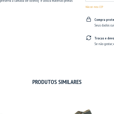
 preserva a camada de ozônio] e utiliza matérias-primas
Não sei meu CEP
Compra prote
Seus dados cui
Trocas e dev
Se não gostar, 
PRODUTOS SIMILARES