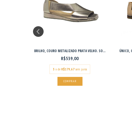
ADO ANABE...
BRILHO, COURO METALIZADO PRATA VELHO. SO...
ÚNICO, 
R$539,00
os
3
x de
R$179,67
sem juros
COMPRAR