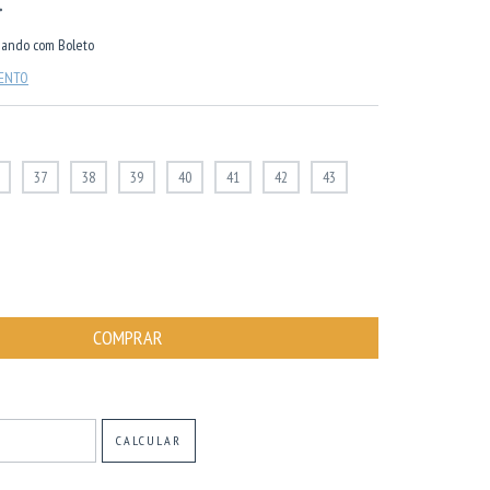
ando com Boleto
MENTO
37
38
39
40
41
42
43
ALTERAR CEP
CALCULAR