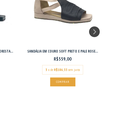
RESTA...
SANDÁLIA EM COURO SOFT PRETO E PALE ROSE...
ÚNICO, COUR
R$559,00
3
x de
R$186,33
sem juros
COMPRAR