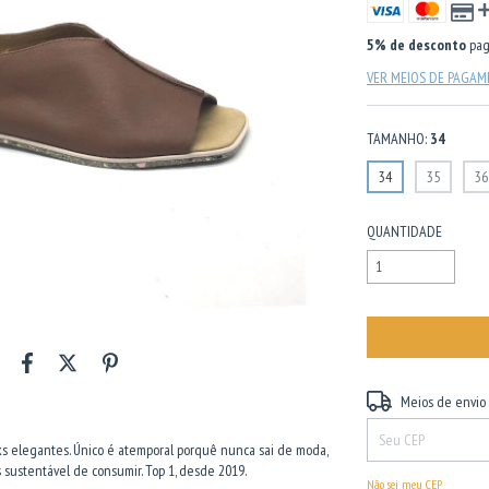
5% de desconto
pag
VER MEIOS DE PAGA
TAMANHO:
34
34
35
36
QUANTIDADE
Entregas para o CEP:
Meios de envio
oks elegantes. Único é atemporal porquê nunca sai de moda,
 sustentável de consumir. Top 1, desde 2019.
Não sei meu CEP