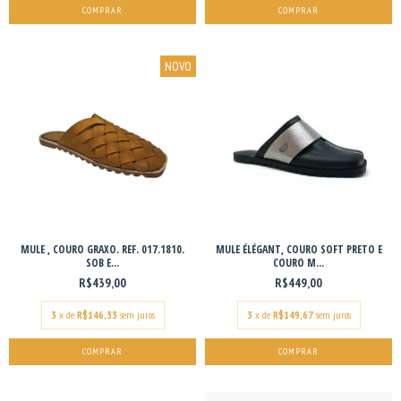
COMPRAR
COMPRAR
NOVO
MULE , COURO GRAXO. REF. 017.1810.
MULE ÉLÉGANT, COURO SOFT PRETO E
SOB E...
COURO M...
R$439,00
R$449,00
3
x de
R$146,33
sem juros
3
x de
R$149,67
sem juros
COMPRAR
COMPRAR