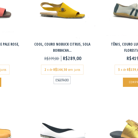
E PALE ROSE,
COOL, COURO NOBUCK CITRUS, SOLA
TÊNIS, COURO L
BORRACHA...
FLORESTA
R$289,00
R$41
R$399,00
juros
2
x de
R$144,50
sem juros
3
x de
R$139,
ESGOTADO
COMP