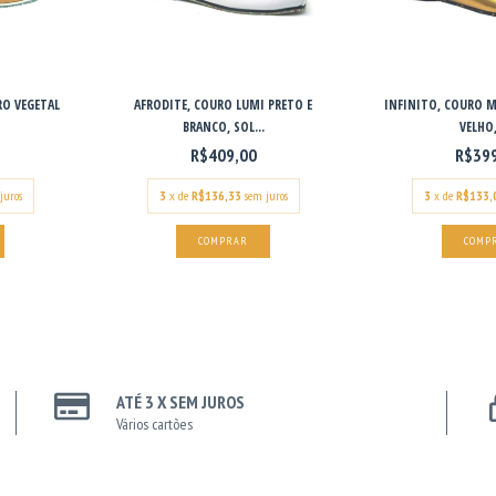
RO VEGETAL
AFRODITE, COURO LUMI PRETO E
INFINITO, COURO 
BRANCO, SOL...
VELHO,
R$409,00
R$39
juros
3
x de
R$136,33
sem juros
3
x de
R$133,
COMPRAR
COMP
ATÉ 3 X SEM JUROS
Vários cartões