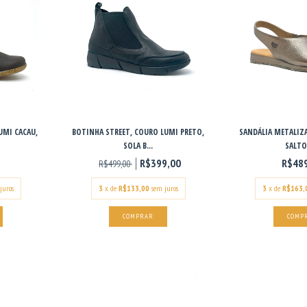
UMI CACAU,
BOTINHA STREET, COURO LUMI PRETO,
SANDÁLIA METALIZA
SOLA B...
SALTO 
R$399,00
R$48
R$499,00
juros
3
x de
R$133,00
sem juros
3
x de
R$163,
COMPRAR
COMP