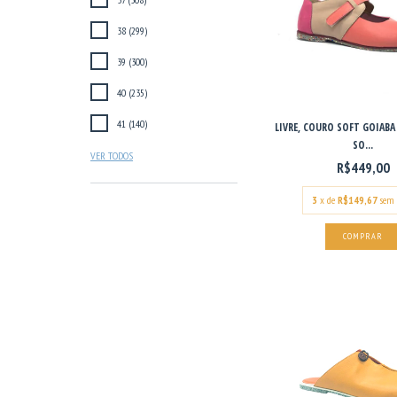
38 (299)
39 (300)
40 (235)
41 (140)
LIVRE, COURO SOFT GOIABA 
SO...
VER TODOS
R$449,00
3
x de
R$149,67
sem 
COMPRAR