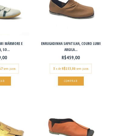
UMI MÁRMORE E
ENRUGADINHA SAPATILHA, COURO LUMI
, SO...
ARGILA...
9,00
R$459,00
67
sem juros
3
x de
R$153,00
sem juros
RAR
COMPRAR