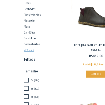
Botas
Fechados
Flats/chinelos
Mocassim
Mule
Sandálias
Sapatilhas
Semi-abertos
BOTA JECA TATU, COURO L
SOLA R...
VER MAIS
R$469,00
Filtros
3
x de
R$156,33
sem 
Tamanho
COMPRAR
34 (294)
35 (300)
36 (306)
37 (308)