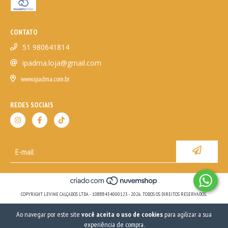
CONTATO
51 980641814
ipadma.loja@gmail.com
www.ipadma.com.br
REDES SOCIAIS
COPYRIGHT LEVINE CALÇADOS LTDA. - 10888434000123 - 2026. TODOS OS DIREITOS RESERVADOS.
Ao navegar por este site
você aceita o uso de cookies
para agilizar a sua
experiência de compra.