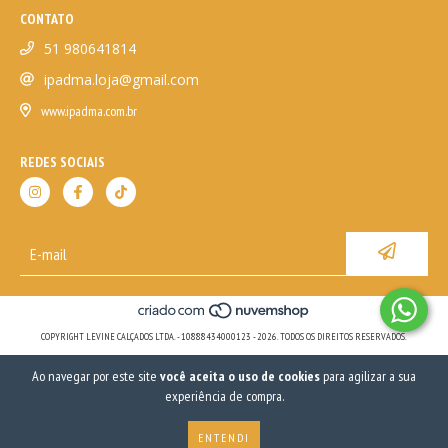
CONTATO
51 980641814
ipadma.loja@gmail.com
www.ipadma.com.br
REDES SOCIAIS
COPYRIGHT LEVINE CALÇADOS LTDA. - 10888434000123 - 2026. TODOS OS DIREITOS RESERVADOS.
Ao navegar por este site
você aceita o uso de cookies
para agilizar a sua
experiência de compra.
ENTENDI