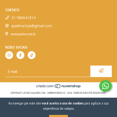
CONTATO
51 980641814
ipadma.loja@gmail.com
www.ipadma.com.br
REDES SOCIAIS
COPYRIGHT LEVINE CALÇADOS LTDA. - 10888434000123 - 2026. TODOS OS DIREITOS RESERVADOS.
Ao navegar por este site
você aceita o uso de cookies
para agilizar a sua
experiência de compra.