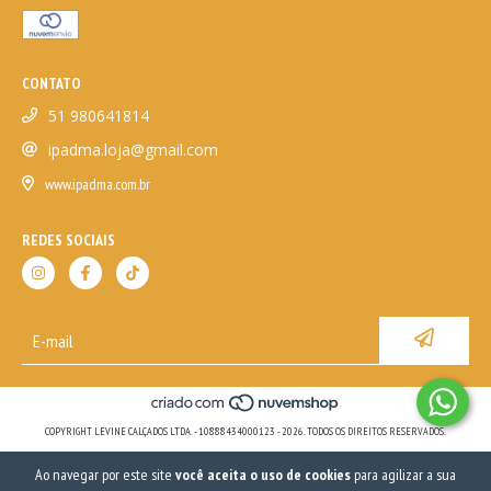
CONTATO
51 980641814
ipadma.loja@gmail.com
www.ipadma.com.br
REDES SOCIAIS
COPYRIGHT LEVINE CALÇADOS LTDA. - 10888434000123 - 2026. TODOS OS DIREITOS RESERVADOS.
Ao navegar por este site
você aceita o uso de cookies
para agilizar a sua