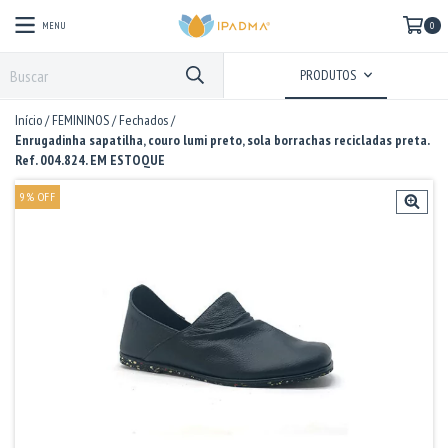
MENU
0
PRODUTOS
Início
/
FEMININOS
/
Fechados
/
Enrugadinha sapatilha, couro lumi preto, sola borrachas recicladas preta.
Ref. 004.824. EM ESTOQUE
9
%
OFF