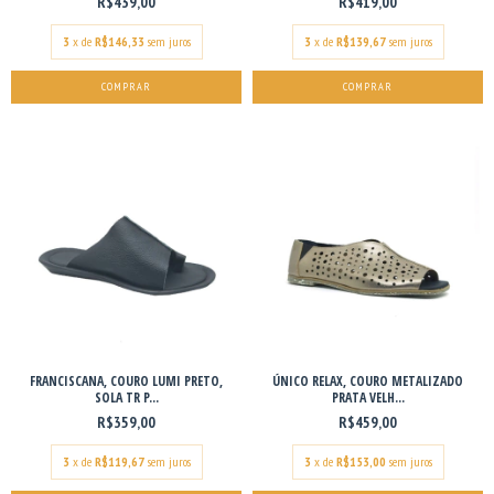
R$439,00
R$419,00
3
x de
R$146,33
sem juros
3
x de
R$139,67
sem juros
COMPRAR
COMPRAR
FRANCISCANA, COURO LUMI PRETO,
ÚNICO RELAX, COURO METALIZADO
SOLA TR P...
PRATA VELH...
R$359,00
R$459,00
3
x de
R$119,67
sem juros
3
x de
R$153,00
sem juros