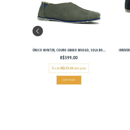
DÂMIA E CA...
ÚNICO WINTER, COURO GRAXO MUSGO, SOLA BO...
IRREVER
R$399,00
os
3
x de
R$133,00
sem juros
COMPRAR