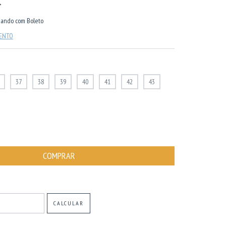
ando com Boleto
MENTO
37
38
39
40
41
42
43
ALTERAR CEP
CALCULAR