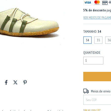
5% de desconto
pag
VER MEIOS DE PAGA
TAMANHO:
34
34
35
36
QUANTIDADE
Entregas para o CEP:
Meios de envio
Não sei meu CEP