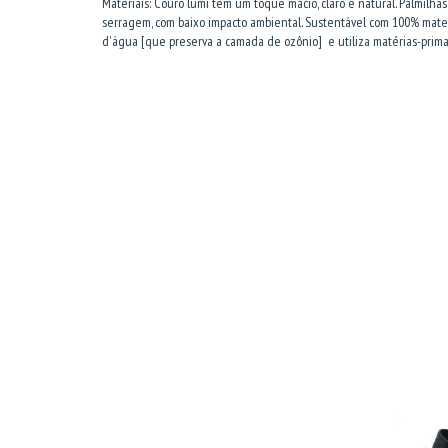
Materiais: Couro lumi tem um toque macio, claro e natural. Palmilhas
serragem, com baixo impacto ambiental. Sustentável com 100% mater
d'água [que preserva a camada de ozônio] e utiliza matérias-pri