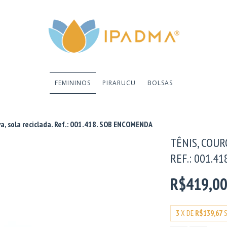
FEMININOS
PIRARUCU
BOLSAS
va, sola reciclada. Ref.: 001.418. SOB ENCOMENDA
TÊNIS, COUR
REF.: 001.4
R$419,0
3
X DE
R$139,67