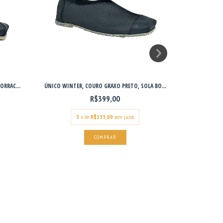
ORRAC...
ÚNICO WINTER, COURO GRAXO PRETO, SOLA BO...
ENRUGADINHA
R$399,00
3
x de
R$133,00
sem juros
COMPRAR