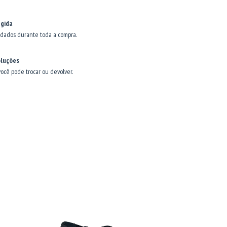
gida
dados durante toda a compra.
oluções
você pode trocar ou devolver.
11
%
OFF