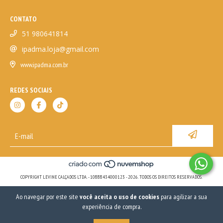
CONTATO
51 980641814
ipadma.loja@gmail.com
www.ipadma.com.br
REDES SOCIAIS
COPYRIGHT LEVINE CALÇADOS LTDA. - 10888434000123 - 2026. TODOS OS DIREITOS RESERVADOS.
Ao navegar por este site
você aceita o uso de cookies
para agilizar a sua
experiência de compra.