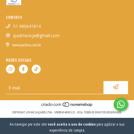
CONTATO
51 980641814
ipadma.loja@gmail.com
www.ipadma.com.br
REDES SOCIAIS
COPYRIGHT LEVINE CALÇADOS LTDA. - 10888434000123 - 2026. TODOS OS DIREITOS RESERVADOS.
Ao navegar por este site
você aceita o uso de cookies
para agilizar a sua
experiência de compra.