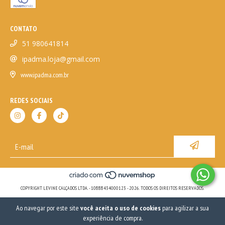
CONTATO
51 980641814
ipadma.loja@gmail.com
www.ipadma.com.br
REDES SOCIAIS
COPYRIGHT LEVINE CALÇADOS LTDA. - 10888434000123 - 2026. TODOS OS DIREITOS RESERVADOS.
Ao navegar por este site
você aceita o uso de cookies
para agilizar a sua
experiência de compra.